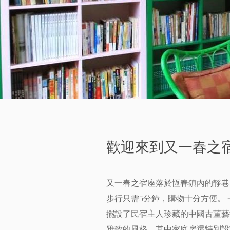
歡迎來到又一春之
又一春之宿座落於恆春鎮內的靜巷
步行只需5分鐘，購物十分方便。
擺設了民宿主人珍藏的中國古董藝
雅致的風格，其中家庭房還特別設