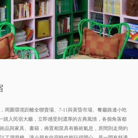
宿
，周圍環境距離全聯賣場、7-11與黃昏市場、餐廳路邊小吃
 一踏入民宿大廳，立即感受到濃厚的古典風情，各個角落都
術品與家具、書籍，佈置相當具有藝術氣息，房間則走簡約
計了溜滑梯，讓小朋友住宿時也能玩得開心，是一間有舒適