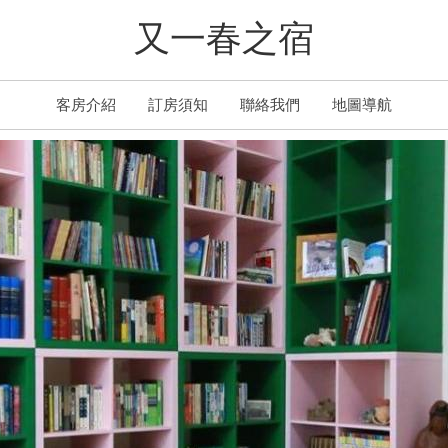
又一春之宿
客房介紹
訂房須知
聯絡我們
地圖導航