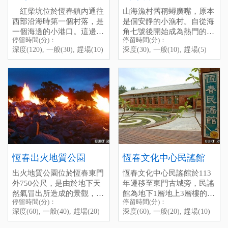
night, it is a bit dark, please
鑾潭是這麼熱鬧，可以這麼
紅柴坑位於恆春鎮內通往
山海漁村舊稱蟳廣嘴，原本
drive sIowly and don’t forget
親近的看著這麼多的水鴨、
西部沿海時第一個村落，是
是個安靜的小漁村。自從海
to bring the flashIight.
水鳥，在湖裡生氣勃勃的忙
一個海邊的小港口。這邊主
角七號後開始成為熱門的景
東忙西的，還是很感動的。
停留時間(分)：
停留時間(分)：
要的觀光點則是小海豚半潛
點之一。不過這裡巷弄狹
停留時間(分)：深度(30), 一
附帶一提，中心有一排藤
深度(120), 一般(30), 趕場(10)
深度(30), 一般(10), 趕場(5)
艇，可以觀賞西部海岸的海
窄，車輛出入不易會車，假
Shanhai Fishery Harbor
般(10), 趕場(5)
椅，在炎炎的墾丁下午，面
底景觀。
日建議步行至漁港參觀。
[標籤：夜遊 免費 ]
對著廣大的龍鑾潭，躺在藤
Shanhai Fishery Harbor was
椅上，頭靠在椅背上剛好，
停留時間(分)：深度(120),
caIled "Xun-guang-zui", it
吹著冷氣，睡個午覺，真的
一般(30), 趕場(10)
was a quiet and small fish
是很美好的不騙你。
[標籤：防曬 免費 ]
village, but since it has been
墾管處介紹：
龍鑾潭自然中
featured as a scene in the
But careful, because of it is a
心
movie " Cape No.7", this
really smaII village, the lane
place becomes more and
is quite narrow, l suggest you
電話：08-8891456
more popuIar. There are
to park your car outside and
停留時間(分)：深度(180),
many seafood restaurants
walk into the harbor.
一般(90), 趕場(30)
恆春出火地質公園
恆春文化中心民謠館
near the harbor, the seafood
停留時間(分)：深度(30), 一
[標籤：風雨無阻 生態 免費
出火地質公園位於恆春東門
恆春文化中心民謠館於113
there is reaIIy fresh and
般(10), 趕場(5)
需停車費 ]
外750公尺，是由於地下天
年遷移至東門古城旁，民謠
delicious, after enjoying the
[標籤：免費 防曬 海角七號
然氣冒出所造成的景觀，現
館為地下1層地上3層樓的建
food, you can take a walk
]
停留時間(分)：
停留時間(分)：
在由屏東縣政府管理，全面
Chu-Huo (Chuhuo)
築物，內部空間主要規畫為
along the harbor, the sunset
深度(60), 一般(40), 趕場(20)
深度(60), 一般(20), 趕場(10)
翻修像公園般的寬敞了，
The Chuhuo Geopark，
民謠展示區、聲音博物館、
there is really beautiful, l
2026年2月1日正式開幕，遊
located 750 meters outside
民謠傳習教室、及圖書閱覽
believe you wiII have a great