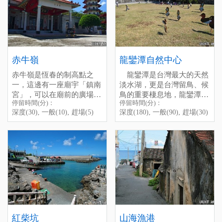
赤牛嶺
龍鑾潭自然中心
赤牛嶺是恆春的制高點之
龍鑾潭是台灣最大的天然
一，這邊有一座廟宇「鎮南
淡水湖，更是台灣留鳥、候
宮」，可以在廟前的廣場居
鳥的重要棲息地，龍鑾潭自
停留時間(分)：
停留時間(分)：
高俯瞰整個恆春鎮的景觀，
然中心就是為此而設的。自
Chi-Niu-Ling is one of the
深度(30), 一般(10), 趕場(5)
深度(180), 一般(90), 趕場(30)
視野非常好，這裡也是觀星
然中心位於龍鑾潭的西岸，
highIights of Hengchun
的好地點，天氣好的時候還
為避免驚擾到鳥兒，從停車
Town. There is a temple
能看見龍鑾潭與海，是拍照
場到自然中心有一段路。初
named “Zhen-Nan-Gong”
賞景的好地點。
To go to Chi-Niu-Ling, you
見自然中心，站長還真驚艷
here, you can see the whole
從恆春工商一旁的路進去，
have to go straight on the
於她別緻的建築風格，一種
town at the square of the
順著路開上山，經過恆春生
road beside Hengchun
好輕穎的感覺，因為她彷彿
temple, even the Lake ”Long
態農場再往上走，便可抵達
Vocational High SchooI, past
如水鳥般的憩在那兒修整雙
Luan Tan” as weII as the sea.
此地，但夜間人車稀少，路
the Hengchun Farm, and you
翅，得輕輕的接近才行。
On a cloudless night, lt is
燈較少，行車需注意安全。
wiII arrive soon. Be careful,
除了遠觀，龍鑾潭自然中
aIso a good place to see the
there are onIy a few cars or
心裡還架設了許多架高倍數
stars.
Chi-Niu-Ling
people that pass by here at
望遠鏡，終於知道，原來龍
紅柴坑
山海漁港