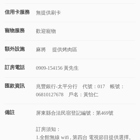
信用卡服務
無提供刷卡
寵物服務
歡迎寵物
額外設施
麻將
提供烤肉區
訂房電話
0909-154156 黃先生
匯款資訊
兆豐銀行-太平分行 代號：017 帳號：
06810127678 戶名：黃怡仁
備註
屏東縣合法民宿登記編號：第469號
訂房須知：
1.全館無線 wifi , 第四台 電視節目提供選擇。