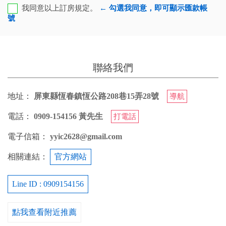
我同意以上訂房規定。
← 勾選我同意，即可顯示匯款帳
號
兆豐銀行-太平分行 代號：017 帳號：06810127678
戶名：黃怡仁
聯絡我們
您也可以利用這幾個常用的網路ATM匯款： [
郵局ATM
]、
[
彰銀ATM
]、 [
一銀ATM
]
地址：
屏東縣恆春鎮恆公路208巷15弄28號
導航
(以上三個銀行網路ATM只是方便網友直接連結，並不代
表民宿有提供該銀行匯款帳號喔。) 匯入任何款項後，請記
電話：
0909-154156 黃先生
打電話
得與業者連絡喔！
電子信箱：
yyic2628@gmail.com
相關連結：
官方網站
Line ID : 0909154156
點我查看附近推薦