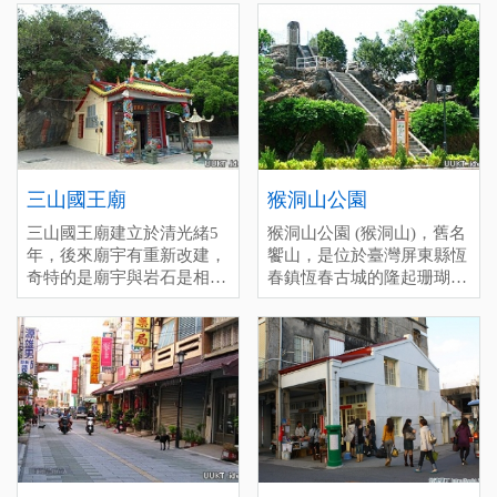
客休憩站、電梯設備、露天
the east gate of Hengchun，
空間等。 是恆春一個永續
time in Shanhai Fishery
舞台、地景步道、出火景觀
is a landscape created by
傳承的古早音樂，大家印象
Harbor.
水池，免費提供大型停車
underground natural gas
的思想起就是恆春當地有名
格、小型停車格、無障礙停
eruptions。 Now managed
的陳達所創作，也是第一位
車格、公車站亭。 另外，
by the Pingtung County
民謠起家者，到現在每一年
這裡也適合晚上來，火堆會
Government，it has been
的10月會固定有民謠活動的
看得更清楚喔。
completely renovated and is
意義所在。 停留時間(分)：
停留時間(分)：深度(60), 一
now a spacious park。 It
深度(60), 一般(20), 趕場
般(30), 趕場(10)
officially opens on February
(10)
三山國王廟
猴洞山公園
[標籤：日間活動 夜遊 防曬
1, 2026, featuring visitor rest
[標籤：風雨無阻 免費 ]
三山國王廟建立於清光緒5
猴洞山公園 (猴洞山)，舊名
areas，an open-air stage，
年，後來廟宇有重新改建，
饗山，是位於臺灣屏東縣恆
landscaped walkways，a
奇特的是廟宇與岩石是相
春鎮恆春古城的隆起珊瑚
Chuhuo-themed pond，large
連，而因廟宇前場地很寬
礁，為臺灣清治時期恆春八
parking spaces，small
敞，所以會有很多活動在此
景之一。
parking spaces，accessible
舉辦，也是當地人泡茶聊天
parking spaces，and bus
的地方。
stops。 It's also a great place
to visit at night，as the
bonfires are more clearly
visible then。