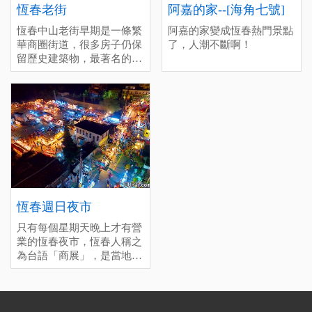
恆春老街
阿嘉的家--[海角七號]
恆春中山老街早期是一條繁
阿嘉的家變成恆春熱門景點
華商圈街道，很多房子仍保
了，人潮不斷啊！
留歷史建築物，最著名的美
食-綠豆蒜是來恆春旅遊必
吃的甜品，冷熱皆美味。甚
至還有很多美食駐點在老街
周邊，也可以前往新興路恆
春市區唯一的傳統市場，尋
找當地特色美食與文化風情
之美。 停留時間(分)：深度
(60), 一般(30), 趕場(10)
[標籤：必遊 免費 ]
恆春週日夜市
只有每個星期天晚上才有營
業的恆春夜市，恆春人稱之
為台語「商展」，是當地居
民每個星期最期待的時候，
你會發現週日晚上很多店都
沒開，因為大家都來這邊逛
夜市了。和墾丁大街的商業