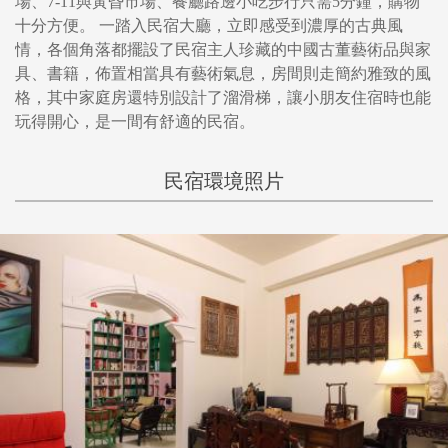
場、7-11與黃昏市場、餐廳路邊小吃步行只需5分鐘，購物
十分方便。 一踏入民宿大廳，立即感受到濃厚的古典風
情，各個角落都擺設了民宿主人珍藏的中國古董藝術品與家
具、書籍，佈置相當具有藝術氣息，房間則走簡約雅致的風
格，其中家庭房還特別設計了溜滑梯，讓小朋友住宿時也能
玩得開心，是一間有舒適的民宿。
民宿環境照片