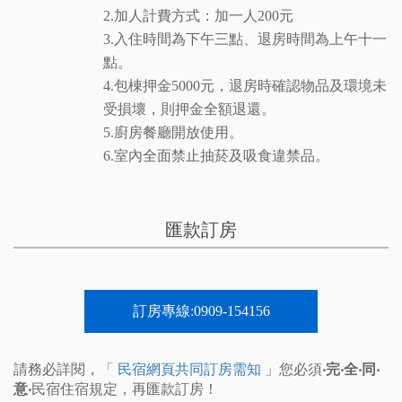
2.加人計費方式：加一人200元
3.入住時間為下午三點、退房時間為上午十一
點。
4.包棟押金5000元，退房時確認物品及環境未
受損壞，則押金全額退還。
5.廚房餐廳開放使用。
6.室內全面禁止抽菸及吸食違禁品。
匯款訂房
訂房專線:0909-154156
請務必詳閱，「
民宿網頁共同訂房需知
」您必須
‧完‧全‧同‧
意‧
民宿住宿規定，再匯款訂房！